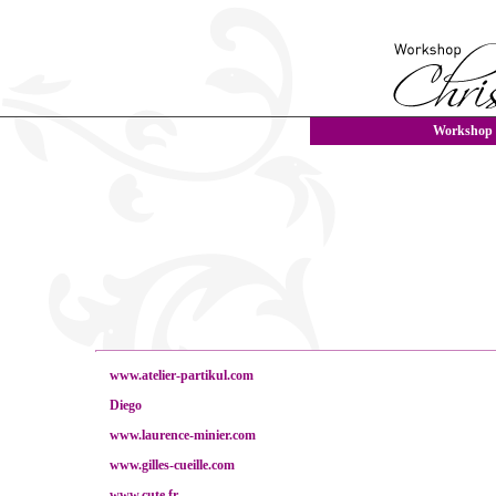
Workshop
www.atelier-partikul.com
Diego
www.laurence-minier.com
www.gilles-cueille.com
www.cute.fr